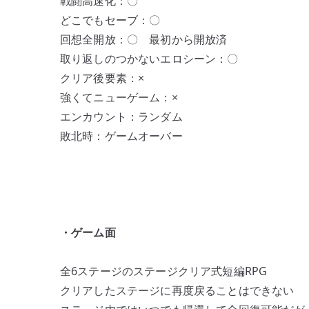
戦闘高速化：〇
ン
どこでもセーブ：〇
へ
回想全開放：〇 最初から開放済
の
取り返しのつかないエロシーン：〇
クリア後要素：×
強くてニューゲーム：×
エンカウント：ランダム
敗北時：ゲームオーバー
・ゲーム面
全6ステージのステージクリア式短編RPG
クリアしたステージに再度戻ることはできない