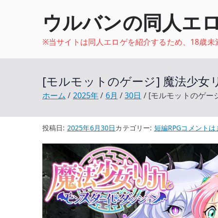
内
ウルバンの同人エ
容
を
※当サイトは同人エロゲを紹介するため、18歳
ス
キ
ッ
[モルモットのゲージ] 魔法少
プ
ホーム
2025年
6月
30日
[モルモットのゲー
[モ
投稿日:
2025年6月30日
カテゴリー:
短編RPG
コメントは
ル
モ
ッ
ト
の
ゲ
ー