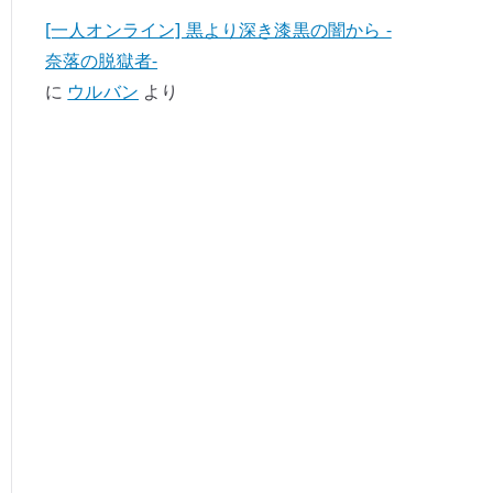
[一人オンライン] 黒より深き漆黒の闇から -
奈落の脱獄者-
に
ウルバン
より