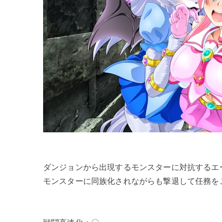
ジ]
魔
法
少
女
リ
カ
と
モ
ン
ス
タ
ー
ダンジョンから出現するモンスターに対抗するエ
化
モンスターに同族化されながらも撃退して任務を
ダ
ン
ジ
ョ