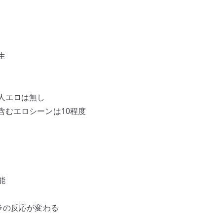
生
人エロは無し
含むエロシーンは10程度
能
ラの反応が変わる