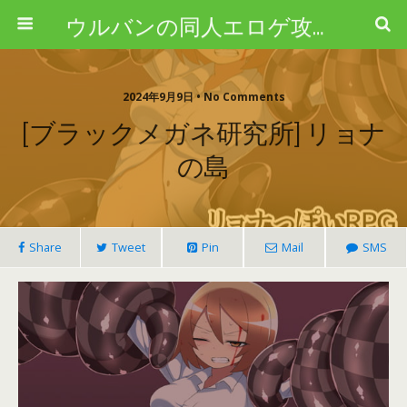
ウルバンの同人エロゲ攻略ブログ
2024年9月9日 • No Comments
[ブラックメガネ研究所] リョナ
の島
Share
Tweet
Pin
Mail
SMS