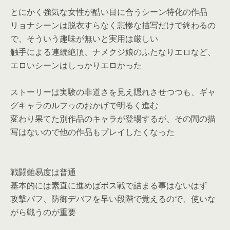
とにかく強気な女性が酷い目に合うシーン特化の作品
リョナシーンは脱衣すらなく悲惨な描写だけで終わるの
で、そういう趣味が無いと実用は厳しい
触手による連続絶頂、ナメクジ娘のふたなりエロなど、
エロいシーンはしっかりエロかった
ストーリーは実験の非道さを見え隠れさせつつも、ギャ
グキャラのルフゥのおかげで明るく進む
変わり果てた別作品のキャラが登場するが、その間の描
写はないので他の作品もプレイしたくなった
戦闘難易度は普通
基本的には素直に進めばボス戦で詰まる事はないはず
攻撃バフ、防御デバフを早い段階で覚えるので、使いな
がら戦うのが重要