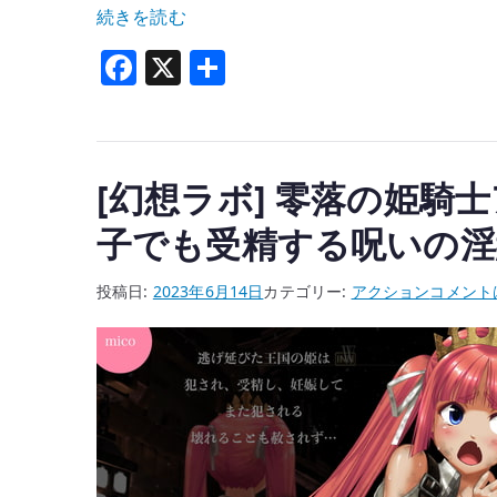
“[瀧
続きを読む
音
F
X
共
MELO]
a
有
パ
c
ン
e
ダ
[幻想ラボ] 零落の姫
b
ラ
子でも受精する呪いの淫
ク
o
エ
o
[幻
投稿日:
2023年6月14日
カテゴリー:
アクション
コメント
ス
k
想
ト”
ラ
の
ボ]
零
落
の
姫