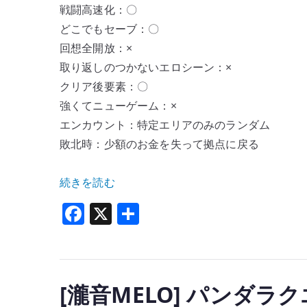
戦闘高速化：〇
どこでもセーブ：〇
回想全開放：×
取り返しのつかないエロシーン：×
クリア後要素：〇
強くてニューゲーム：×
エンカウント：特定エリアのみのランダム
敗北時：少額のお金を失って拠点に戻る
“[ペ
続きを読む
ン
F
X
共
タ
a
有
ス
c
ラ
e
ス
[瀧音MELO] パンダラ
b
ト]