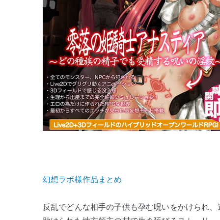
騎
士
ア
ナ
ス
テ
ィ
ア〜
ど
の
種
族
の
精
幻想ラボ様作品まとめ
子
で
も
反乱でどんな相手の子供も孕む呪いをかけられ、
受