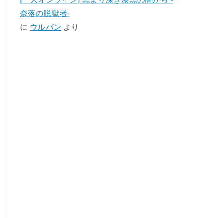
奈落の脱獄者-
に
ウルバン
より