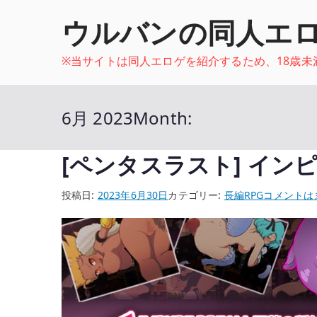
内
ウルバンの同人エ
容
を
※当サイトは同人エロゲを紹介するため、18歳
ス
キ
ッ
6月 2023
Month:
プ
[ペンタスラスト] イン
[ペ
投稿日:
2023年6月30日
カテゴリー:
長編RPG
コメントは
ン
タ
ス
ラ
ス
ト]