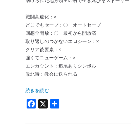
助けられた地方領主の村で生き延びるストーリー
精
す
戦闘高速化：×
る
どこでもセーブ：〇 オートセーブ
呪
回想全開放：〇 最初から開放済
い
取り返しのつかないエロシーン：×
の
淫
クリア後要素：×
紋〜
強くてニューゲーム：×
へ
エンカウント：追尾ありシンボル
の
敗北時：教会に送られる
“[幻
続きを読む
想
F
X
共
ラ
a
有
ボ]
c
零