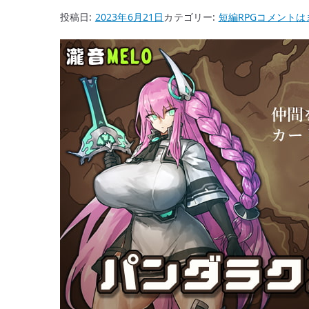
イ
o
[瀧
投稿日:
2023年6月21日
カテゴリー:
短編RPG
コメントは
ン
o
音
ピ
MELO]
k
ュ
パ
ア
ン
ダ
ド
ラ
リ
ク
ー
エ
ム
ス
悪
ト
夢
へ
の
の
種
付
け”
の