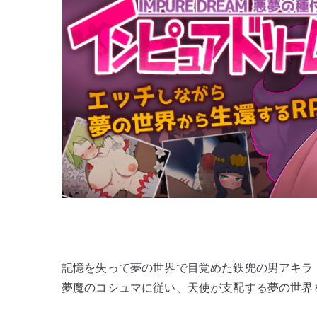
イ
ン
ピ
ュ
ア
ド
リ
ー
ム
悪
夢
の
種
付
け
記憶を失って夢の世界で目覚めた鉄兜の男アキラ
へ
の
夢魔のコシュマに従い、天使が支配する夢の世界