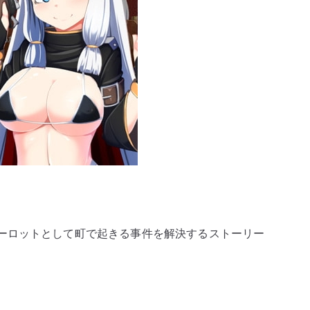
ィ
発
情
注
意
報
へ
の
ーロットとして町で起きる事件を解決するストーリー