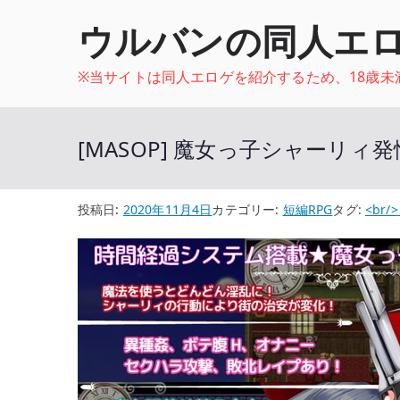
内
ウルバンの同人エ
容
を
※当サイトは同人エロゲを紹介するため、18歳
ス
キ
ッ
[MASOP] 魔女っ子シャーリィ
プ
投稿日:
2020年11月4日
カテゴリー:
短編RPG
タグ:
<br/>