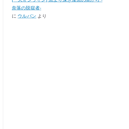
奈落の脱獄者-
に
ウルバン
より