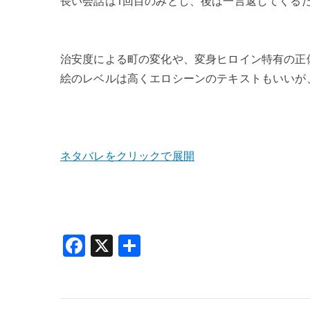
長い会話は1回目のみとし、後は一言返してくる
治安度による町の変化や、変身ヒロイン特有の正
絵のレベルは高くエロシーンのテキストもいいが
ネタバレをクリックで展開
F
X
共
a
有
c