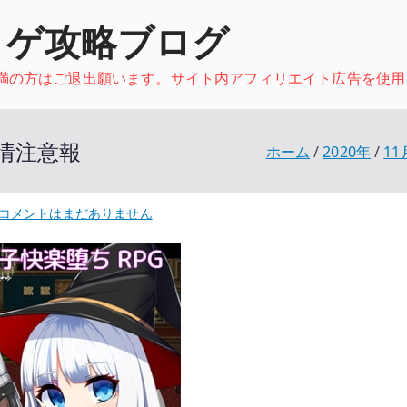
ロゲ攻略ブログ
未満の方はご退出願います。サイト内アフィリエイト広告を使用
発情注意報
ホーム
2020年
11
[MASOP]
コメントはまだありません
魔
女
っ
子
シ
ャ
ー
リ