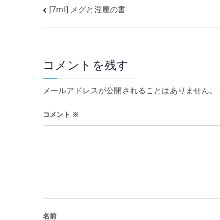
e
投
[7ml] メグと淫魔の書
b
稿
o
o
ナ
k
コメントを残す
ビ
ゲ
メールアドレスが公開されることはありません。
ー
コメント
※
シ
ョ
ン
名前