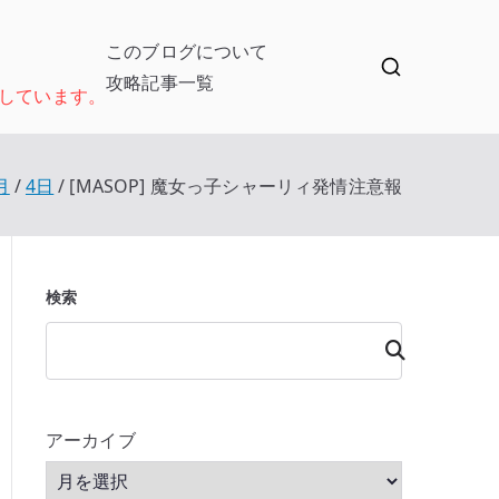
このブログについて
攻略記事一覧
しています。
月
4日
[MASOP] 魔女っ子シャーリィ発情注意報
検索
検
索
アーカイブ