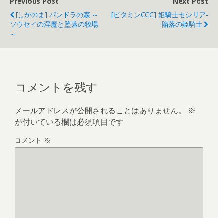
Previous Post
Next Post
o
[しがのま] パンドラの森 ～
[ビタミンCCC] 姫騎士セシリア-
o
ソウセイの淫魔と堕落の牧場
-陥落の姫騎士
～
k
コメントを残す
メールアドレスが公開されることはありません。
※
が付いている欄は必須項目です
コメント
※