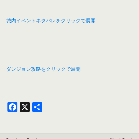
城内イベントネタバレをクリックで展開
ダンジョン攻略をクリックで展開
F
X
共
ac
有
e
b