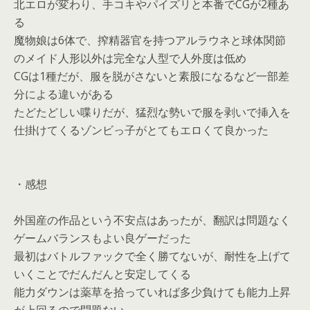
北エロが変わり、手コキやパイズリと本番でCGが2種あ
る
魔物娘は6体で、搾精器官を持つアルラウネと球体関節
のメイド人形以外は完全な人型で人外度は低め
CGは1種だが、服を脱がさないと素股になるなど一部差
分による違いがある
たどたどしい喋りだが、猛烈な勢いで服を剥いで挿入を
仕掛けてくるゾンビっ子がとてもエロくて良かった
・感想
外国産の作品という不安点はあったが、翻訳は問題なく
ゲームバランスもよい良ゲーだった
最初はバトルファックで全く勝てないが、耐性を上げて
いくことでだんだんと安定してくる
能力ダウンは薬草を拾っていれば多少負けても能力上昇