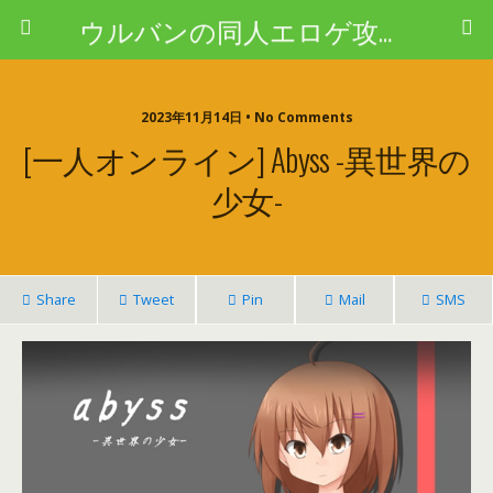
ウルバンの同人エロゲ攻略ブログ
2023年11月14日 • No Comments
[一人オンライン] Abyss -異世界の
少女-
Share
Tweet
Pin
Mail
SMS