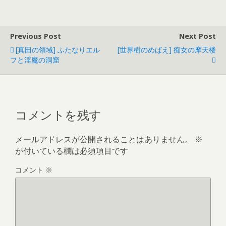
e
b
Previous Post
Next Post
o
[真田の領域] ふたなりエル
[世界樹のめばえ] 痴女の摩天楼
o
フと淫魔の洞窟
k
コメントを残す
メールアドレスが公開されることはありません。
※
が付いている欄は必須項目です
コメント
※