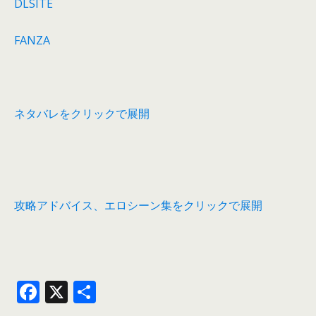
DLSITE
FANZA
ネタバレをクリックで展開
攻略アドバイス、エロシーン集をクリックで展開
F
X
共
ac
有