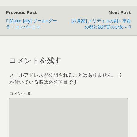
b
Previous Post
Next Post
o
[Color Jelly] グール×グー
[八角家] メリディスの剣～革命
o
ラ・コンパーニャ
の都と執行官の少女～
k
コメントを残す
メールアドレスが公開されることはありません。
※
が付いている欄は必須項目です
コメント
※