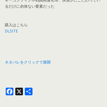
キーコンフィグや戦闘高速化等、快適さにこだわってい
るだけに勿体ない要素だった
購入はこちら
DLSITE
ネタバレをクリックで展開
F
X
共
ac
有
e